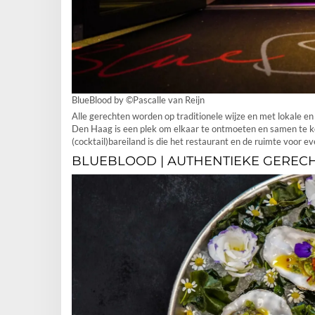
BlueBlood by ©Pascalle van Reijn
Alle gerechten worden op traditionele wijze en met lokale e
Den Haag is een plek om elkaar te ontmoeten en samen te k
(cocktail)bareiland is die het restaurant en de ruimte voor 
BLUEBLOOD | AUTHENTIEKE GERECH