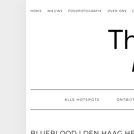
Skip
to
HOME
NIEUWS
FOODFOTOGRAFIE
OVER ONS
content
ALLE HOTSPOTS
ONTBIJ
BLUEBLOOD | DEN HAAG HE