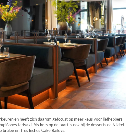
voorkeuren en heeft zich daarom gefocust op meer keus voor liefhebbers
ñones teriyaki. Als kers op de taart is ook bij de desserts de Nikkei-
e brûlée en Tres leches Cake Baileys.