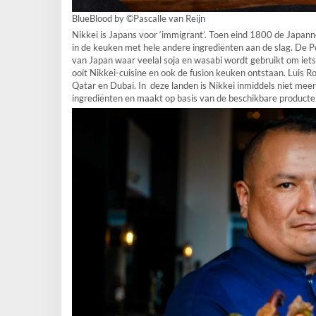
BlueBlood by ©Pascalle van Reijn
Nikkei is Japans voor ‘immigrant’. Toen eind 1800 de Japan
in de keuken met hele andere ingrediënten aan de slag. De P
van Japan waar veelal soja en wasabi wordt gebruikt om iet
ooit Nikkei-cuisine en ook de fusion keuken ontstaan. Luis Roj
Qatar en Dubai. In deze landen is Nikkei inmiddels niet meer
ingrediënten en maakt op basis van de beschikbare producten