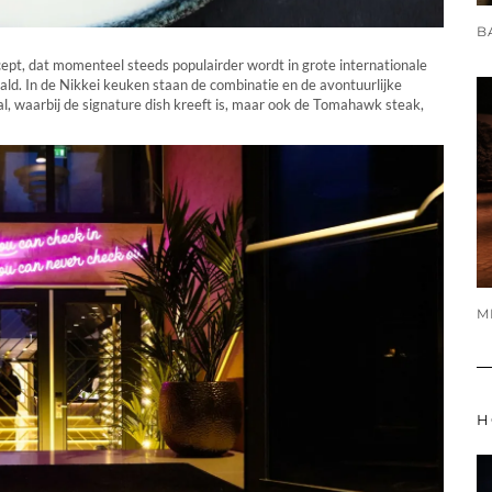
cept, dat momenteel steeds populairder wordt in grote internationale
ald. In de Nikkei keuken staan de combinatie en de avontuurlijke
 waarbij de signature dish kreeft is, maar ook de Tomahawk steak,
H