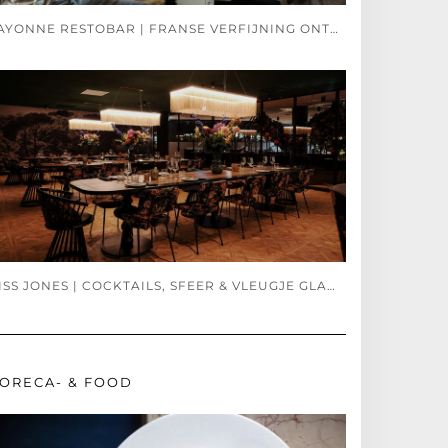
BAYONNE RESTOBAR | FRANSE VERFIJNING ONTMOET SPAANSE PASSIE
MISS JONES | COCKTAILS, SFEER & VLEUGJE GLAMOUR
ORECA- & FOOD