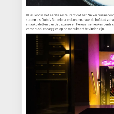
BlueBlood is het eerste restaurant dat het Nikkei cuisinecon
steden als Dubai, Barcelona en Londen, naar de hofstad geha
smaakpaletten van de Japanse en Peruaanse keuken centraal,
verse sushi en veggies op de menukaart te vinden zijn.