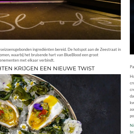
n seizoensgebonden ingrediënten bereid. De hotspot aan de Zeestraat in
omen, waarbij het bruisende hart van BlueBlood een groot
evenementen met elkaar verbindt.
Pa
TEN KRIJGEN EEN NIEUWE TWIST
Ho
cr
cr
da
kw
aa
po
Ni
br