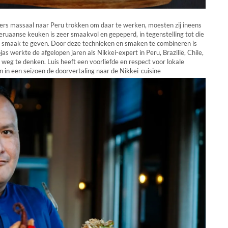
ners massaal naar Peru trokken om daar te werken, moesten zij ineens
eruaanse keuken is zeer smaakvol en gepeperd, in tegenstelling tot die
s smaak te geven. Door deze technieken en smaken te combineren is
as werkte de afgelopen jaren als Nikkei-expert in Peru, Brazilië, Chile,
 weg te denken. Luis heeft een voorliefde en respect voor lokale
 in een seizoen de doorvertaling naar de Nikkei-cuisine