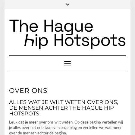
Skip
HOME
NIEUWS
FOODFOTOGRAFIE
OVER ONS
to
content
CONTACT
INSTAGRAM
FACEBOOK
LINKEDIN
EMAIL
Toggle Navigation
OVER ONS
ALLES WAT JE WILT WETEN OVER ONS,
DE MENSEN ACHTER THE HAGUE HIP
HOTSPOTS
Leuk dat je meer over ons wilt weten. Op deze pagina vertellen wij
je alles over het ontstaan van onze blog en vertellen we wat meer
over de mensen achter de pagina.