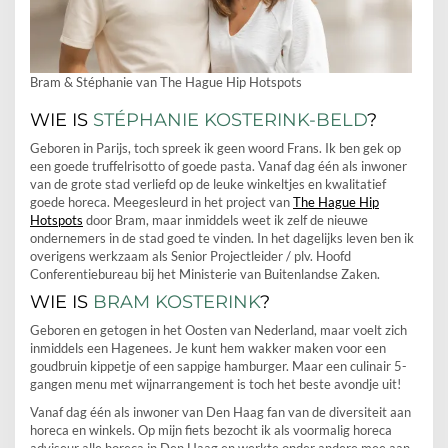
Bram & Stéphanie van The Hague Hip Hotspots
WIE IS
STÉPHANIE KOSTERINK-BELD
?
Geboren in Parijs, toch spreek ik geen woord Frans. Ik ben gek op
een goede truffelrisotto of goede pasta. Vanaf dag één als inwoner
van de grote stad verliefd op de leuke winkeltjes en kwalitatief
goede horeca. Meegesleurd in het project van
The Hague Hip
Hotspots
door Bram, maar inmiddels weet ik zelf de nieuwe
ondernemers in de stad goed te vinden. In het dagelijks leven ben ik
overigens werkzaam als Senior Projectleider / plv. Hoofd
Conferentiebureau bij het Ministerie van Buitenlandse Zaken.
WIE IS
BRAM KOSTERINK
?
Geboren en getogen in het Oosten van Nederland, maar voelt zich
inmiddels een Hagenees. Je kunt hem wakker maken voor een
goudbruin kippetje of een sappige hamburger. Maar een culinair 5-
gangen menu met wijnarrangement is toch het beste avondje uit!
Vanaf dag één als inwoner van Den Haag fan van de diversiteit aan
horeca en winkels. Op mijn fiets bezocht ik als voormalig horeca