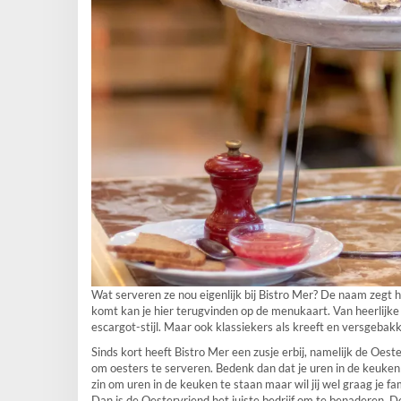
Wat serveren ze nou eigenlijk bij Bistro Mer? De naam zegt he
komt kan je hier terugvinden op de menukaart. Van heerlij
escargot-stijl. Maar ook klassiekers als kreeft en versgebakk
Sinds kort heeft Bistro Mer een zusje erbij, namelijk de Oeste
om oesters te serveren. Bedenk dan dat je uren in de keuken 
zin om uren in de keuken te staan maar wil jij wel graag je f
Dan is de Oestervriend het juiste bedrijf om te benaderen. D