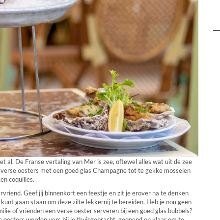
t al. De Franse vertaling van Mer is zee, oftewel alles wat uit de zee
ke verse oesters met een goed glas Champagne tot te gekke mosselen
en coquilles.
rvriend. Geef jij binnenkort een feestje en zit je erover na te denken
kunt gaan staan om deze zilte lekkernij te bereiden. Heb je nou geen
amilie of vrienden een verse oester serveren bij een goed glas bubbels?
e oesters worden vers bij je thuisgebracht, geopend en klaar om te