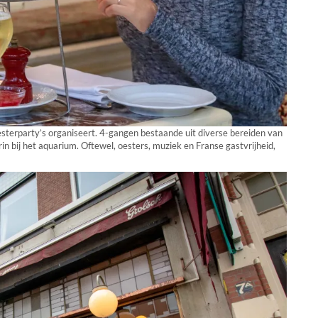
esterparty’s organiseert. 4-gangen bestaande uit diverse bereiden van
rin bij het aquarium. Oftewel, oesters, muziek en Franse gastvrijheid,