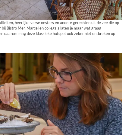
liteiten, heerlijke verse oesters en andere gerechten uit de zee die op
r bij Bistro Mer. Marcel en collega’s laten je maar wat graag
n en daarom mag deze klassieke hotspot ook zeker niet ontbreken op