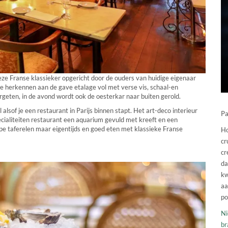
deze Franse klassieker opgericht door de ouders van huidige eigenaar
te herkennen aan de gave etalage vol met verse vis, schaal-en
ergeten, in de avond wordt ook de oesterkar naar buiten gerold.
 alsof je een restaurant in Parijs binnen stapt. Het art-deco interieur
Pa
pecialiteiten restaurant een aquarium gevuld met kreeft en een
ppe taferelen maar eigentijds en goed eten met klassieke Franse
Ho
cr
cr
da
kw
aa
po
Ni
br