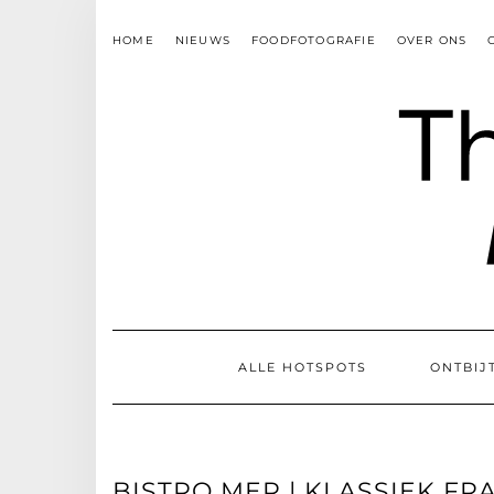
Skip
to
HOME
NIEUWS
FOODFOTOGRAFIE
OVER ONS
content
ALLE HOTSPOTS
ONTBIJ
BISTRO MER | KLASSIEK F