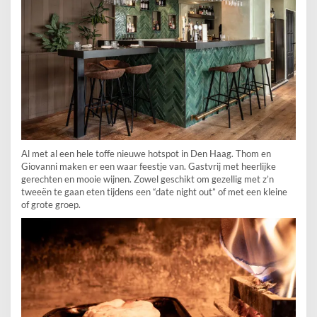
Al met al een hele toffe nieuwe hotspot in Den Haag. Thom en
Giovanni maken er een waar feestje van. Gastvrij met heerlijke
gerechten en mooie wijnen. Zowel geschikt om gezellig met z’n
tweeën te gaan eten tijdens een “date night out” of met een kleine
of grote groep.