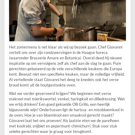
Het zomermenu is net klaar als wij op bezoek gaan. Chef Giovanni
vertelt ons over zijn rondzwervingen in de Haagse horeca
(waaronder Brasserie Amare en Botanica). Overal deed hij nieuwe
inspiratie op om vervolgens zelf als chef aan de slag te gaan. Pure
gerechten gebaseerd op de vele verschillende keukens die Europa
kent. Bewust niet een specifieke keuken, maar de volledige vrijheid.
Al vertellende staat Giovanni het deeg te kneden; ook het verse
brood komt uit de houtgestookte oven.
Wat we verder geserveerd krijgen? We beginnen met verse
makreel met mierikswortel, venkel, haringkuit en dilledressing. Wat
we erbij drinken? Een goed gekoelde Olli Grillo, een heerlijk
bijpassende wijn! Ondertussen ligt de harissa- en misobloemkool in
de oven. Hoe je van bloemkool een smaakvol gerecht maakt?
Giovanni laat het ons proeven! Als laatste eten we de parelhoen
met koolrabi, snijbiet en pepermunt-chimichurri. Stuk voor stuk
unieke gerechten waar je graag voor terugkomt.