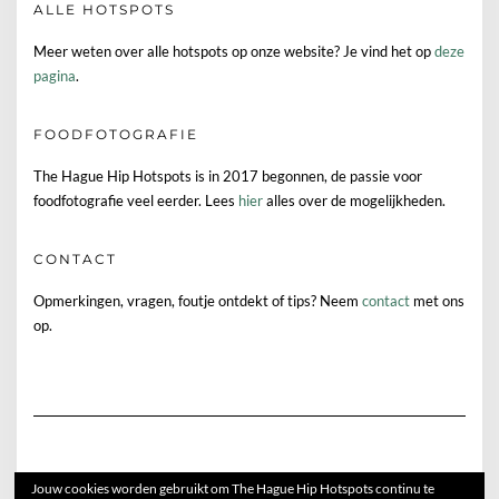
ALLE HOTSPOTS
Meer weten over alle hotspots op onze website? Je vind het op
deze
pagina
.
FOODFOTOGRAFIE
The Hague Hip Hotspots is in 2017 begonnen, de passie voor
foodfotografie veel eerder. Lees
hier
alles over de mogelijkheden.
CONTACT
Opmerkingen, vragen, foutje ontdekt of tips? Neem
contact
met ons
op.
Jouw cookies worden gebruikt om The Hague Hip Hotspots continu te
INSTAGRAM
TIKTOK
FACEBOOK
LINKEDIN
E-