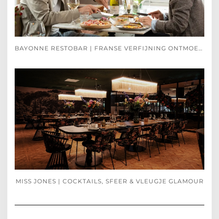
BAYONNE RESTOBAR | FRANSE VERFIJNING ONTMOET SPAANSE PASSIE
MISS JONES | COCKTAILS, SFEER & VLEUGJE GLAMOUR