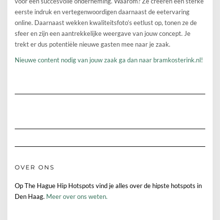
voor een succesvolle onderneming. Waarom? Ze creëren een sterke
eerste indruk en vertegenwoordigen daarnaast de eetervaring
online. Daarnaast wekken kwaliteitsfoto’s eetlust op, tonen ze de
sfeer en zijn een aantrekkelijke weergave van jouw concept. Je
trekt er dus potentiële nieuwe gasten mee naar je zaak.
Nieuwe content nodig van jouw zaak ga dan naar bramkosterink.nl!
OVER ONS
Op The Hague Hip Hotspots vind je alles over de hipste hotspots in
Den Haag.
Meer over ons weten.