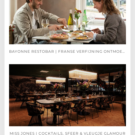
BAYONNE RESTOBAR | FRANSE VERFIJNING ONTMOET SPAANSE PASSIE
MISS JONES | COCKTAILS, SFEER & VLEUGJE GLAMOUR